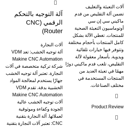
آلات التعبئة والتغليف
آلة التوجيه بالتحكم
تضمن آلة التقليص من فدم
ماكيني سي إن سي
الرقمي (CNC
أوتوماسيون التعبئة الصحية
Router)
للمنتجات. تغطي الآلة بشكل
كامل المنتجات بأحجام مختلفة
آلات النجارة
وتتوفر فيها خيارات تلقائية
آلة توجيه الخشب: تعد VDM
ويدوية. بأسعار معقولة لآلة
Makine CNC Automation
التقليص، تلعب فدم ماكيني دورًا
شركة تركية متخصصة في آلات
مهمًا في تعبئة العديد من
النجارة. تعتبر آلة توجيه الخشب
المنتجات المستخدمة في
جهازًا يستخدم لمعالجة المواد
مختلف الصناعات.
الخشبية بدقة. تقدم VDM
Makine CNC Automation
آلات توجيه الخشب عالية
Product Review
الجودة وكفاءة وموثوقية
لعملائها. آلة النجارة بتقنية
CNC: تعتبر آلات النجارة بتقنية