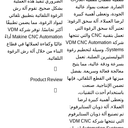
الضروري تنفيذ هذه العملية
الضارة. صنعت بمواد عالية
بشكل صحيح. تقوم آلة رش
الجودة، وتعطى أهمية كبيرة
الرغوة التلقائية بتطبيق تلقائي
لرضا العملاء. آلة سحق الرغوة:
لمواد الرغوة، مما يضمن تطبيقًا
تعتبر آلة سحق الرغوة التي
أكثر تجانسًا. توفر شركة VDM
تعمل بتقنية CNC والتي تنتجها
Makine CNC Automation أداءً
شركة VDM CNC Automation
عاليًا وكفاءة لعملائها في قطاع
Systems، وسيلة لتحطيم رغوة
البناء من خلال آلة رش الرغوة
البوليستيرين الصلبة. تعمل
التلقائية.
بسرعة ودقة عالية، مما يتيح
معالجة فعالة وسريعة. بفضل
ميزتها في القطع التلقائي، فإنها
Product Review
تضمن الإنتاجية. صنعت
باستخدام أحدث التقنيات،
وتعطى أهمية كبيرة لرضا
العملاء. آلة ذوبان الستايرفوم:
تم تصنيع آلة ذوبان الستايرفوم
التي تنتجها شركة VDM CNC